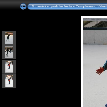
Gli amici e qualche festa
»
Compleanno Valent