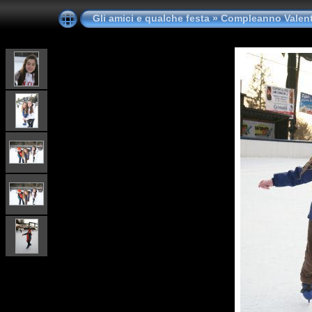
Gli amici e qualche festa
»
Compleanno Valent