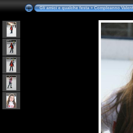
Gli amici e qualche festa
»
Compleanno Valent