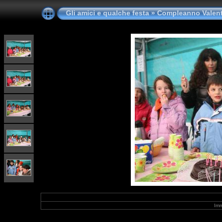
Gli amici e qualche festa
»
Compleanno Valent
Imm