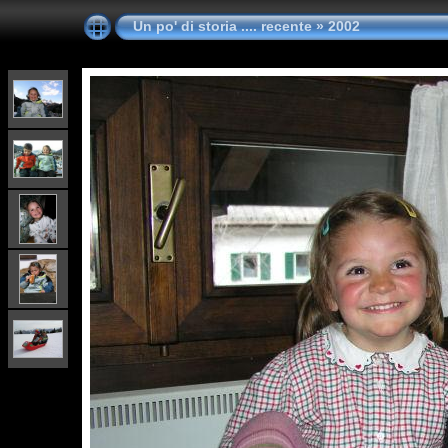
Un po' di storia .... recente
»
2002