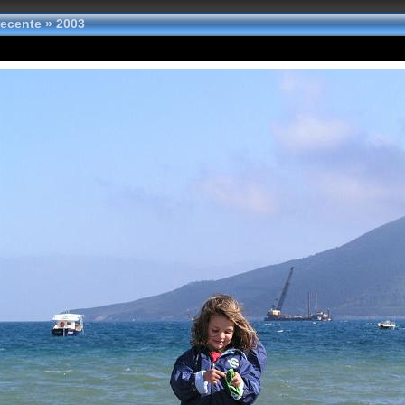
 recente
»
2003