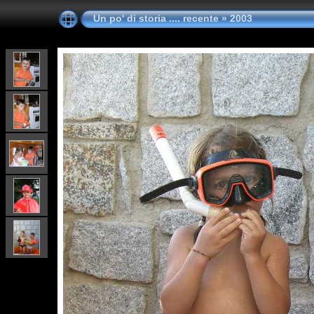
Un po' di storia .... recente
»
2003