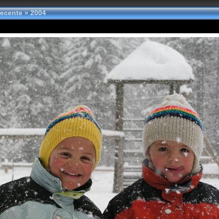
 recente
»
2004