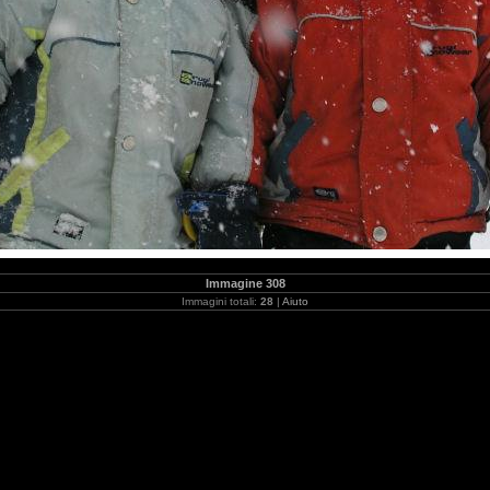
Immagine 308
Immagini totali:
28
|
Aiuto