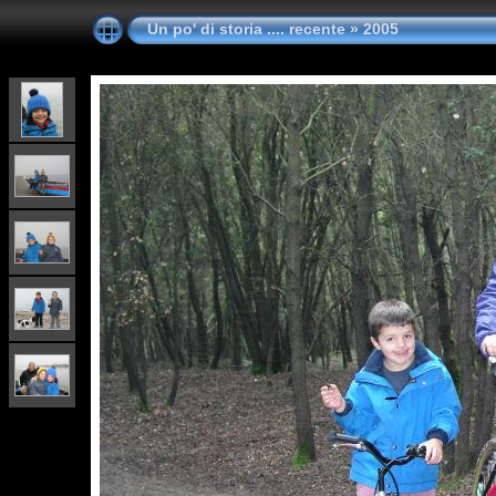
Un po' di storia .... recente
»
2005