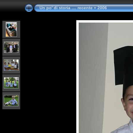
Un po' di storia .... recente
»
2006