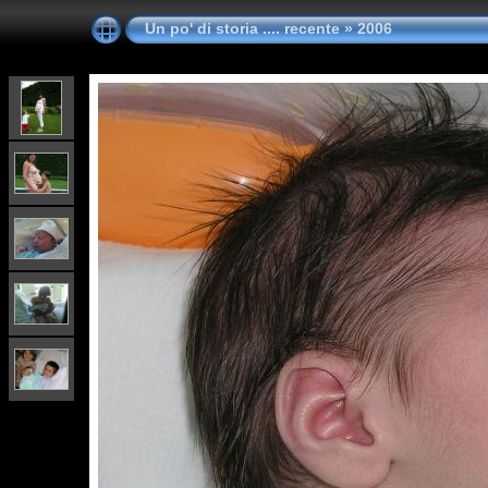
Un po' di storia .... recente
»
2006