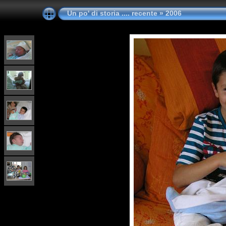
Un po' di storia .... recente
»
2006