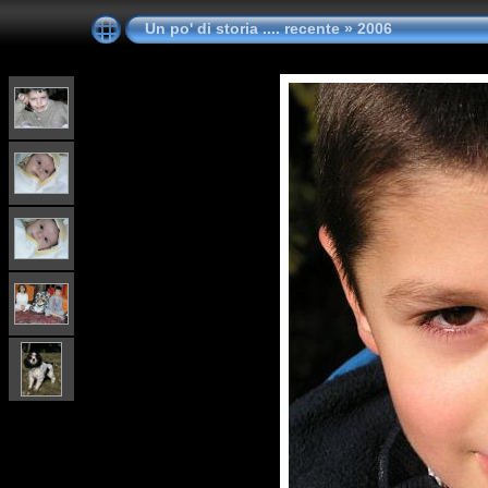
Un po' di storia .... recente
»
2006