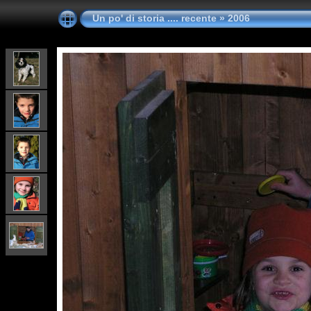
Un po' di storia .... recente
»
2006