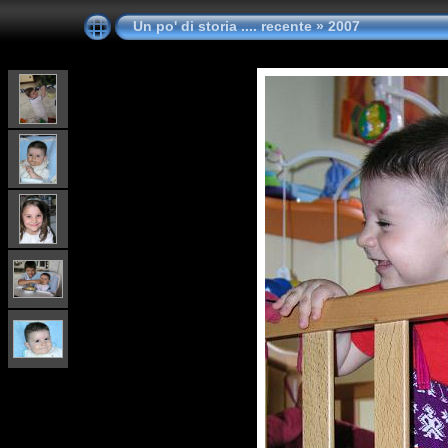
Un po' di storia .... recente
»
2007