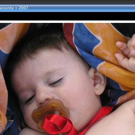
 recente
»
2007