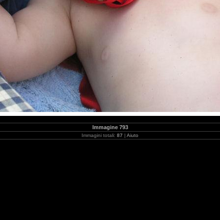
Immagine 793
Immagini totali:
87
|
Aiuto