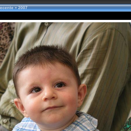
 recente
»
2007