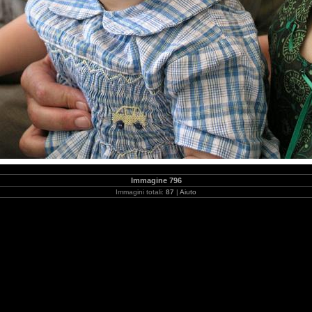
Immagine 796
Immagini totali:
87
|
Aiuto