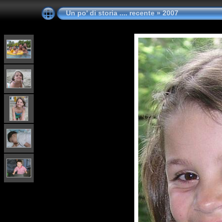
Un po' di storia .... recente
»
2007