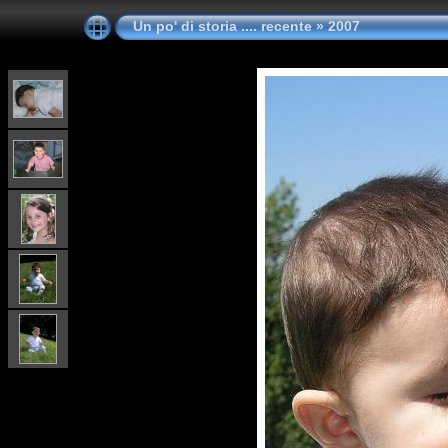
Un po' di storia .... recente
»
2007