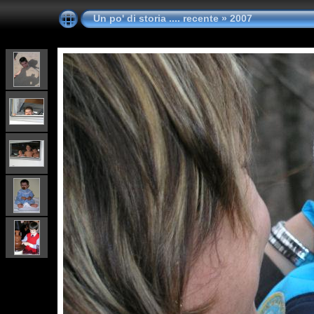
Un po' di storia .... recente
»
2007