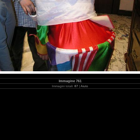
Immagine 761
Immagini totali:
87
|
Aiuto