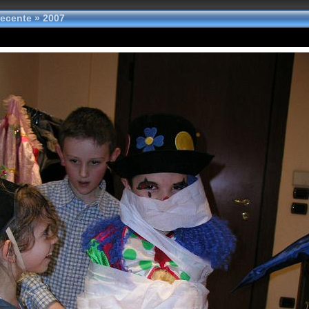
 recente
»
2007