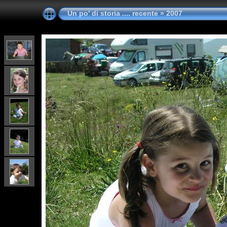
Un po' di storia .... recente
»
2007